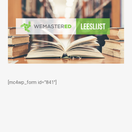
[mc4wp_form id=”841″]