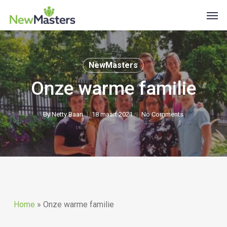
Skip
Men
to
main
content
NewMasters
Onze warme familie
By
Netty Baan
18 maart 2021
No Comments
Home
»
Onze warme familie