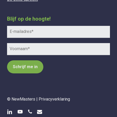
Blijf op de hoogte!
© NewMasters |
Privacyverklaring
linkedin
youtube
phone
email