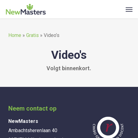
Skip
Men
to
main
content
Home
»
Gratis
»
Video’s
Video's
Volgt binnenkort.
Neem contact op
NewMasters
Ambachtsherenlaan 40