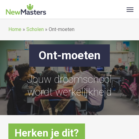
Skip
Men
to
main
Home
»
Scholen
»
Ont-moeten
content
Ont-moeten
Jouw droomschool
wordt werkelijkheid
Herken je dit?