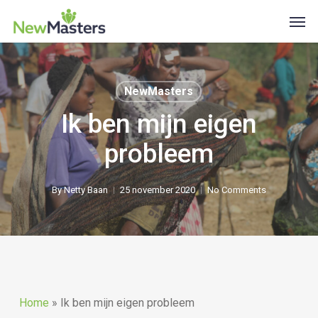
Skip
Men
to
main
content
NewMasters
Ik ben mijn eigen
probleem
By
Netty Baan
25 november 2020
No Comments
Home
»
Ik ben mijn eigen probleem