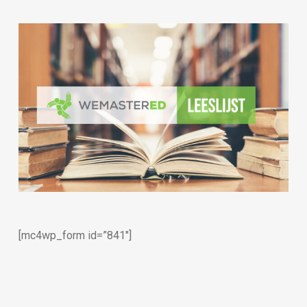
[mc4wp_form id=”841″]